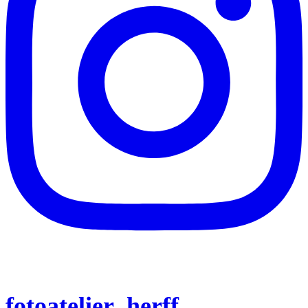
fotoatelier_herff