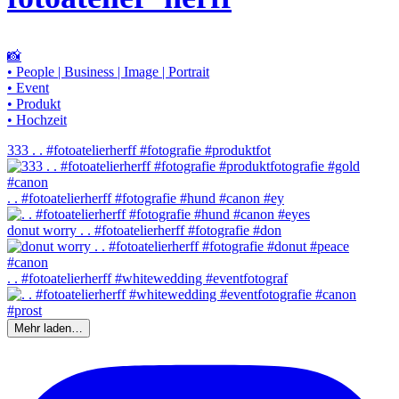
📸
• People | Business | Image | Portrait
• Event
• Produkt
• Hochzeit
333 . . #fotoatelierherff #fotografie #produktfot
. . #fotoatelierherff #fotografie #hund #canon #ey
donut worry . . #fotoatelierherff #fotografie #don
. . #fotoatelierherff #whitewedding #eventfotograf
Mehr laden…