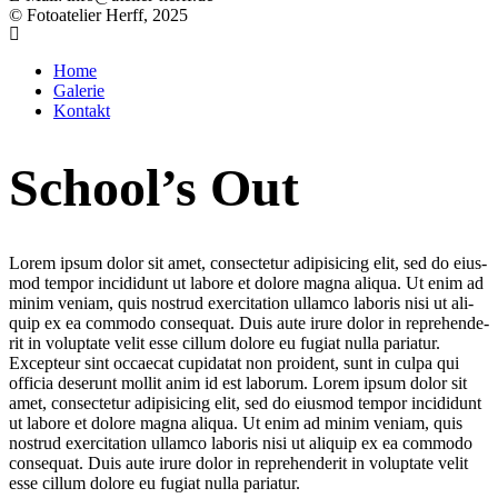
© Fotoatelier Herff, 2025
Home
Galerie
Kontakt
School’s Out
Lorem ipsum dolor sit amet, con­sec­te­tur adi­pi­si­cing elit, sed do eius­
mod tem­por inci­didunt ut labo­re et dolo­re magna ali­qua. Ut enim ad
minim veniam, quis nostrud exer­ci­ta­ti­on ullam­co labo­ris nisi ut ali­
quip ex ea com­mo­do con­se­quat. Duis aute irure dolor in repre­hen­de­
rit in volupt­ate velit esse cil­lum dolo­re eu fugi­at nulla paria­tur.
Excep­teur sint occae­cat cupi­da­tat non pro­ident, sunt in cul­pa qui
offi­cia deser­unt mol­lit anim id est laborum. Lorem ipsum dolor sit
amet, con­sec­te­tur adi­pi­si­cing elit, sed do eius­mod tem­por inci­didunt
ut labo­re et dolo­re magna ali­qua. Ut enim ad minim veniam, quis
nostrud exer­ci­ta­ti­on ullam­co labo­ris nisi ut ali­quip ex ea com­mo­do
con­se­quat. Duis aute irure dolor in repre­hen­de­rit in volupt­ate velit
esse cil­lum dolo­re eu fugi­at nulla pariatur.