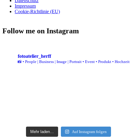
Datenschutz
Impressum
Cookie-Richtlinie (EU)
Follow me on Instagram
fotoatelier_herff
📸
• People | Business | Image | Portrait
• Event
• Produkt
• Hochzeit
Mehr laden…
Auf Instagram folgen