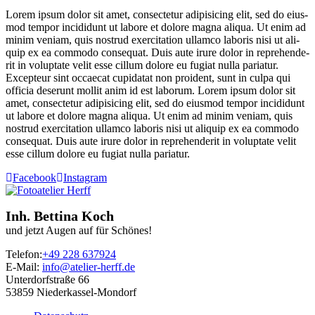
Lorem ipsum dolor sit amet, con­sec­te­tur adi­pi­si­cing elit, sed do eius­
mod tem­por inci­didunt ut labo­re et dolo­re magna ali­qua. Ut enim ad
minim veniam, quis nostrud exer­ci­ta­ti­on ullam­co labo­ris nisi ut ali­
quip ex ea com­mo­do con­se­quat. Duis aute irure dolor in repre­hen­de­
rit in volupt­ate velit esse cil­lum dolo­re eu fugi­at nulla paria­tur.
Excep­teur sint occae­cat cupi­da­tat non pro­ident, sunt in cul­pa qui
offi­cia deser­unt mol­lit anim id est laborum. Lorem ipsum dolor sit
amet, con­sec­te­tur adi­pi­si­cing elit, sed do eius­mod tem­por inci­didunt
ut labo­re et dolo­re magna ali­qua. Ut enim ad minim veniam, quis
nostrud exer­ci­ta­ti­on ullam­co labo­ris nisi ut ali­quip ex ea com­mo­do
con­se­quat. Duis aute irure dolor in repre­hen­de­rit in volupt­ate velit
esse cil­lum dolo­re eu fugi­at nulla pariatur.
Facebook
Instagram
Inh. Bettina Koch
und jetzt Augen auf für Schönes!
Telefon:
+49 228 637924
E-Mail:
info@atelier-herff.de
Unterdorfstraße 66
53859 Niederkassel-Mondorf