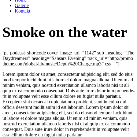
Galerie
Kontakt
Smoke on the water
[pt_podcast_shortcode cover_image_url=“1142” sub_heading=“The
Day­d­rea­mers” heading=“Sansara Evening” track_url=“http://promo-
theme.com/global-lib/music/Depth%20Charge.mp3” css=“”]
Lorem ipsum dolor sit amet, con­sec­te­tur adi­pi­si­cing elit, sed do eius­
mod tem­por inci­didunt ut labo­re et dolo­re magna ali­qua. Ut enim ad
minim veniam, quis nostrud exer­ci­ta­ti­on ullam­co labo­ris nisi ut ali­
quip ex ea com­mo­do con­se­quat. Duis aute irure dolor in repre­hen­de­
rit in volupt­ate velit esse cil­lum dolo­re eu fugi­at nulla paria­tur.
Excep­teur sint occae­cat cupi­da­tat non pro­ident, sunt in cul­pa qui
offi­cia deser­unt mol­lit anim id est laborum. Lorem ipsum dolor sit
amet, con­sec­te­tur adi­pi­si­cing elit, sed do eius­mod tem­por inci­didunt
ut labo­re et dolo­re magna ali­qua. Ut enim ad minim veniam, quis
nostrud exer­ci­ta­ti­on ullam­co labo­ris nisi ut ali­quip ex ea com­mo­do
con­se­quat. Duis aute irure dolor in repre­hen­de­rit in volupt­ate velit
esse cil­lum dolo­re eu fugi­at nulla pariatur.