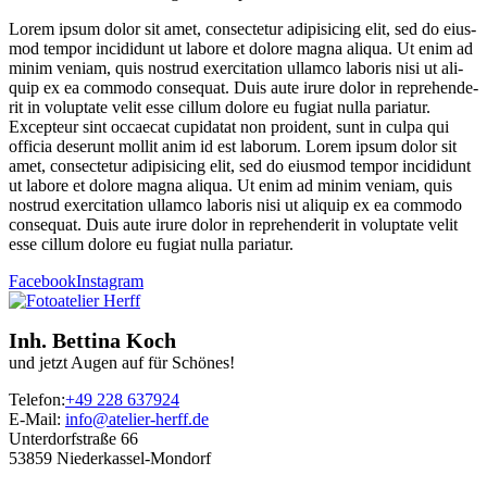
Lorem ipsum dolor sit amet, con­sec­te­tur adi­pi­si­cing elit, sed do eius­
mod tem­por inci­didunt ut labo­re et dolo­re magna ali­qua. Ut enim ad
minim veniam, quis nostrud exer­ci­ta­ti­on ullam­co labo­ris nisi ut ali­
quip ex ea com­mo­do con­se­quat. Duis aute irure dolor in repre­hen­de­
rit in volupt­ate velit esse cil­lum dolo­re eu fugi­at nulla paria­tur.
Excep­teur sint occae­cat cupi­da­tat non pro­ident, sunt in cul­pa qui
offi­cia deser­unt mol­lit anim id est laborum. Lorem ipsum dolor sit
amet, con­sec­te­tur adi­pi­si­cing elit, sed do eius­mod tem­por inci­didunt
ut labo­re et dolo­re magna ali­qua. Ut enim ad minim veniam, quis
nostrud exer­ci­ta­ti­on ullam­co labo­ris nisi ut ali­quip ex ea com­mo­do
con­se­quat. Duis aute irure dolor in repre­hen­de­rit in volupt­ate velit
esse cil­lum dolo­re eu fugi­at nulla pariatur.
Facebook
Instagram
Inh. Bettina Koch
und jetzt Augen auf für Schönes!
Telefon:
+49 228 637924
E-Mail:
info@atelier-herff.de
Unterdorfstraße 66
53859 Niederkassel-Mondorf